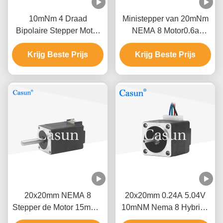
10mNm 4 Draad
Ministepper van 20mNm
Bipolaire Stepper Motor
NEMA 8 Motor0.6a
5V 0.24A Nema 8 Motor
Casun Stepper Motor
Krijg Beste Prijs
20x20x25mm
Krijg Beste Prijs
voor
Schoonheidsmateriaal
20x20mm NEMA 8
20x20mm 0.24A 5.04V
Stepper de Motor 15mNm
10mNM Nema 8 Hybride
0.6A van Motorcasun In
Stepper Motor voor 3D