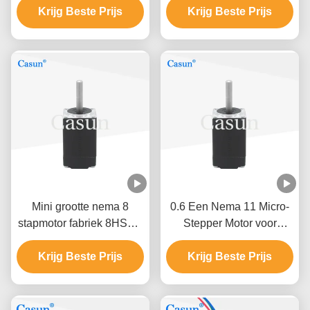
Krijg Beste Prijs
twee fasen
Krijg Beste Prijs
Zilver van DIY
Mini grootte nema 8
0.6 Een Nema 11 Micro-
stapmotor fabriek 8HS13-
Stepper Motor voor
0604S aanpassing
Robots met ROHS-
Krijg Beste Prijs
Krijg Beste Prijs
certificering