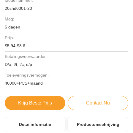
Modelnummer:
20shd0001-20
Moq:
6 dagen
Prijs:
$5.94-$8.6
Betalingsvoorwaarden:
D/a, t/t, l/c, d/p
Toeleveringsvermogen:
40000+PCS+maand
Krijg Beste Prijs
Contact Nu
Detailinformatie
Productomschrijving