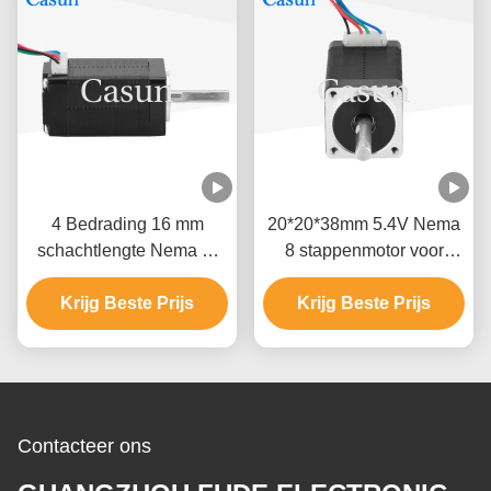
4 Bedrading 16 mm
20*20*38mm 5.4V Nema
schachtlengte Nema 8-
8 stappenmotor voor
stapsmotor voor
scannerapparaat met CE
precisieinstrumenten
Krijg Beste Prijs
Krijg Beste Prijs
ROHS
Contacteer ons