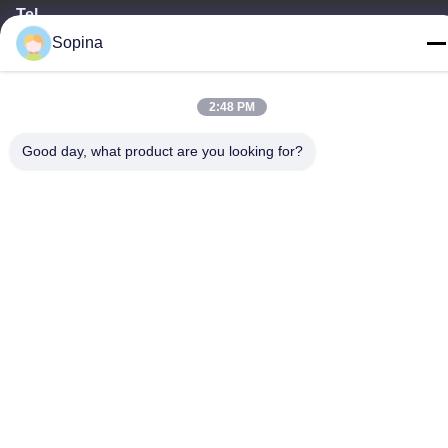
Tel.
86-13539447986
Sopina
2:48 PM
Good day, what product are you looking for?
De Goede Kwaliteit van China hybride stappenmotor Leverancier.
Copyright © 2023-2026 GUANGZHOU FUDE ELECTRONIC
TECHNOLOGY CO.,LTD . Alle rechten voorbehoudena.
Privacybeleid
|
Sitemap