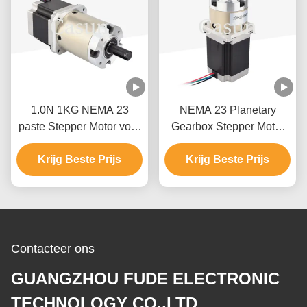
1.0N 1KG NEMA 23
NEMA 23 Planetary
paste Stepper Motor voor
Gearbox Stepper Motor
Drukmachines aan
Gear Reduction Ratio 4/1
Krijg Beste Prijs
voor automatisering
Krijg Beste Prijs
Huishoudelijk Apparatuur
Medisch Apparaat
Contacteer ons
GUANGZHOU FUDE ELECTRONIC
TECHNOLOGY CO.,LTD