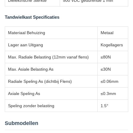
Diëlektrische Sterkte
500 VDC gedurende 1 min
Tandwielkast Specificaties
Materiaal Behuizing
Metaal
Lager aan Uitgang
Kogellagers
Max. Radiale Belasting (12mm vanaf flens)
≤80N
Max. Asiale Belasting As
≤30N
Radiale Speling As (dichtbij Flens)
≤0.06mm
Axiale Speling As
≤0.3mm
Speling zonder belasting
1.5°
Submodellen