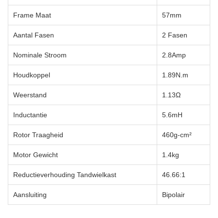
Frame Maat
57mm
Aantal Fasen
2 Fasen
Nominale Stroom
2.8Amp
Houdkoppel
1.89N.m
Weerstand
1.13Ω
Inductantie
5.6mH
Rotor Traagheid
460g-cm²
Motor Gewicht
1.4kg
Reductieverhouding Tandwielkast
46.66:1
Aansluiting
Bipolair