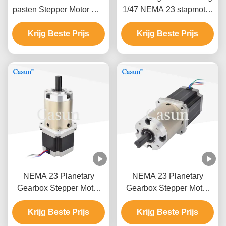
pasten Stepper Motor met
1/47 NEMA 23 stapmotor
Planetarische
57×57×54mm Met CE
Versnellingsbak aan
Krijg Beste Prijs
Krijg Beste Prijs
ISO
NEMA 23 Planetary
NEMA 23 Planetary
Gearbox Stepper Motor
Gearbox Stepper Motor
Gear Reduction Ratio
met 72mm 1/47 Gearbox
47/1 Voor CNC-machine
Krijg Beste Prijs
voor automatisering
Krijg Beste Prijs
Medisch apparaat
Huishoudelijk Apparatuur