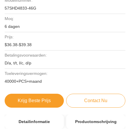
Modelnummer:
57SHD4833-46G
Moq:
6 dagen
Prijs:
$36.38-$39.38
Betalingsvoorwaarden:
D/a, t/t, l/c, d/p
Toeleveringsvermogen:
40000+PCS+maand
Krijg Beste Prijs
Contact Nu
Detailinformatie
Productomschrijving