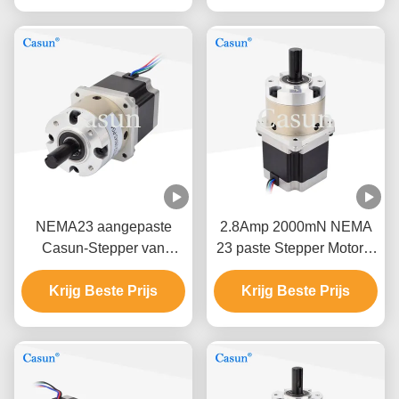
Robotic Arm
Medisch Apparaat
NEMA23 aangepaste
2.8Amp 2000mN NEMA
Casun-Stepper van
23 paste Stepper Motor 2
Motor2.8a 1.2N.M Robot
fase 1.3KG aan
Arm Gearbox Motor
Krijg Beste Prijs
Krijg Beste Prijs