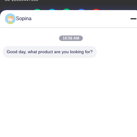
Sopina
De Goede Kwaliteit van China hybride stappenmotor Leverancier.
10:56 AM
Copyright © 2023-2026 GUANGZHOU FUDE ELECTRONIC
TECHNOLOGY CO.,LTD . Alle rechten voorbehoudena.
Good day, what product are you looking for?
Privacybeleid
|
Sitemap