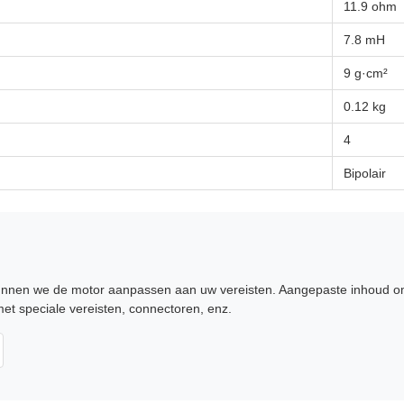
11.9 ohm
7.8 mH
9 g·cm²
0.12 kg
4
Bipolair
unnen we de motor aanpassen aan uw vereisten. Aangepaste inhoud omva
met speciale vereisten, connectoren, enz.