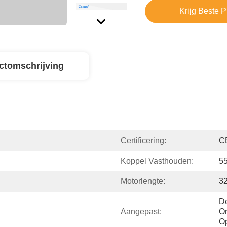
Krijg Beste P
ctomschrijving
Certificering:
C
Koppel Vasthouden:
5
Motorlengte:
3
De
Aangepast:
On
Op