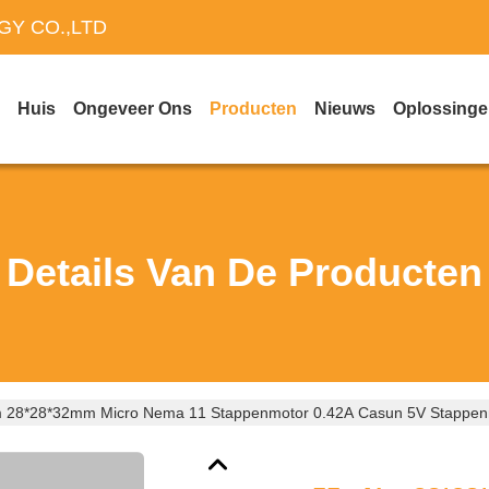
Y CO.,LTD
Huis
Ongeveer Ons
Producten
Nieuws
Oplossing
Details Van De Producten
28*28*32mm Micro Nema 11 Stappenmotor 0.42A Casun 5V Stappenm