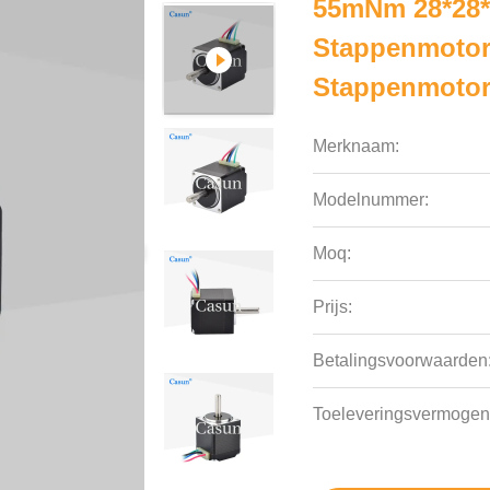
55mNm 28*28*
Stappenmotor
Stappenmotor
Merknaam:
Modelnummer:
Moq:
Prijs:
Betalingsvoorwaarden
Toeleveringsvermogen