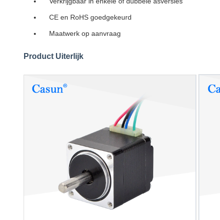
Verkrijgbaar in enkele of dubbele asversies
CE en RoHS goedgekeurd
Maatwerk op aanvraag
Product Uiterlijk