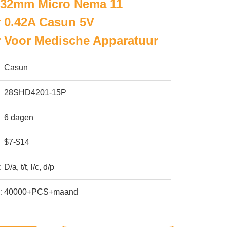
32mm Micro Nema 11
 0.42A Casun 5V
 Voor Medische Apparatuur
Casun
28SHD4201-15P
6 dagen
$7-$14
:
D/a, t/t, l/c, d/p
:
40000+PCS+maand