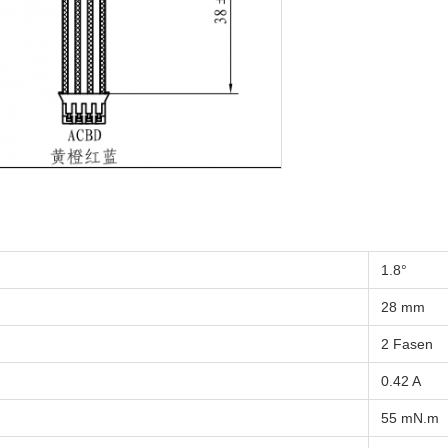
1.8°
28 mm
2 Fasen
0.42 A
55 mN.m