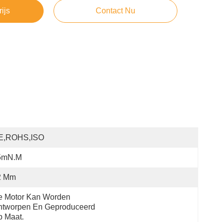
rijs
Contact Nu
E,ROHS,ISO
5mN.m
2 Mm
 Motor Kan Worden 
tworpen En Geproduceerd 
 Maat.