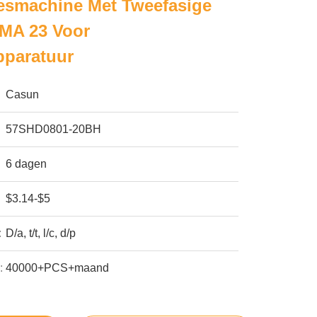
eesmachine Met Tweefasige
MA 23 Voor
pparatuur
Casun
57SHD0801-20BH
6 dagen
$3.14-$5
:
D/a, t/t, l/c, d/p
:
40000+PCS+maand