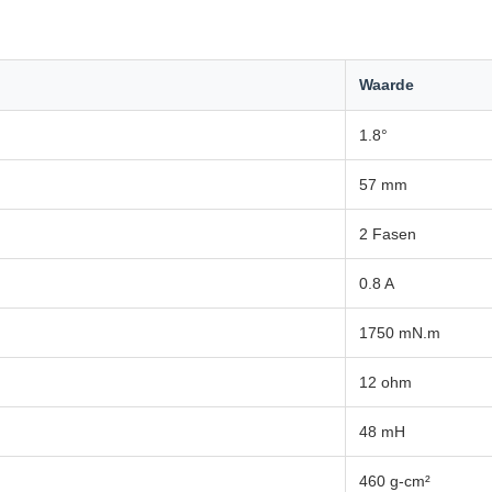
Waarde
1.8°
57 mm
2 Fasen
0.8 A
1750 mN.m
12 ohm
48 mH
460 g-cm²