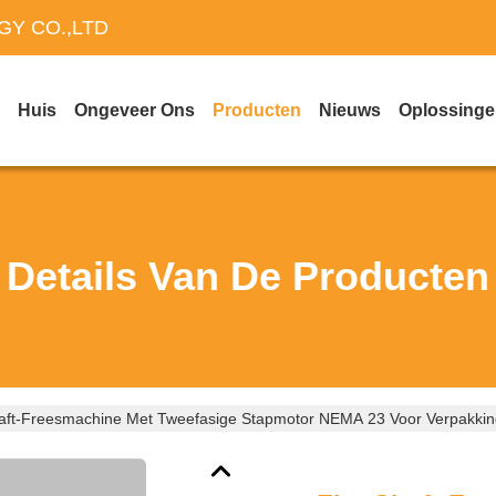
Y CO.,LTD
Huis
Ongeveer Ons
Producten
Nieuws
Oplossing
Details Van De Producten
haft-Freesmachine Met Tweefasige Stapmotor NEMA 23 Voor Verpakki