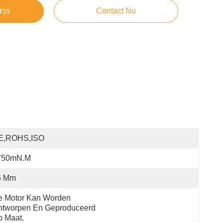
rijs
Contact Nu
E,ROHS,ISO
750mN.m
6 Mm
 Motor Kan Worden 
tworpen En Geproduceerd 
 Maat.