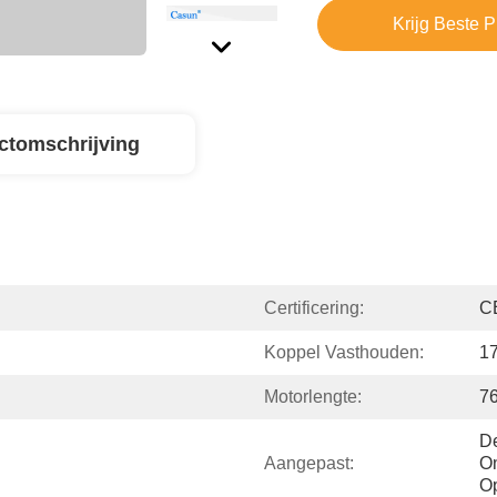
Krijg Beste P
ctomschrijving
Certificering:
C
Koppel Vasthouden:
1
Motorlengte:
7
De
Aangepast:
On
Op