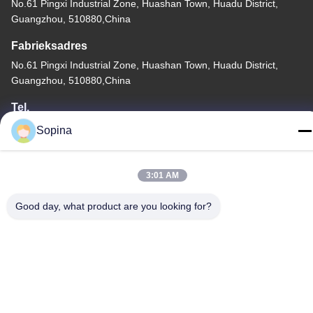
No.61 Pingxi Industrial Zone, Huashan Town, Huadu District,
Guangzhou, 510880,China
Fabrieksadres
No.61 Pingxi Industrial Zone, Huashan Town, Huadu District,
Guangzhou, 510880,China
Tel.
86-13539447986
Sopina
3:01 AM
Good day, what product are you looking for?
De Goede Kwaliteit van China hybride stappenmotor Leverancier.
Copyright © 2023-2026 GUANGZHOU FUDE ELECTRONIC
TECHNOLOGY CO.,LTD . Alle rechten voorbehoudena.
Privacybeleid
|
Sitemap