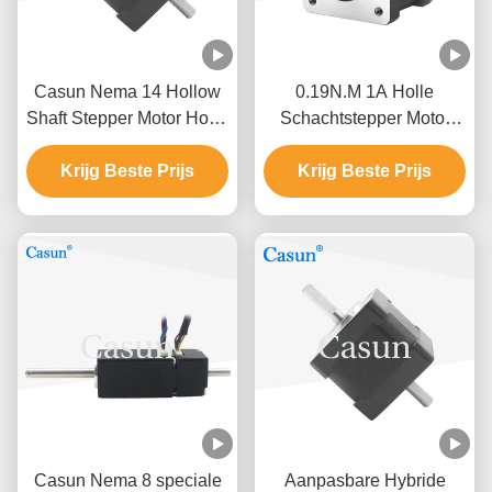
Casun Nema 14 Hollow
0.19N.M 1A Holle
Shaft Stepper Motor Hoge
Schachtstepper Motor
precisie 2.7 V DC 1.0
Nema 14 34mm Lichaam
AMP voor CNC-machine
Krijg Beste Prijs
Krijg Beste Prijs
2 fase 1,8 Gr.
Casun Nema 8 speciale
Aanpasbare Hybride