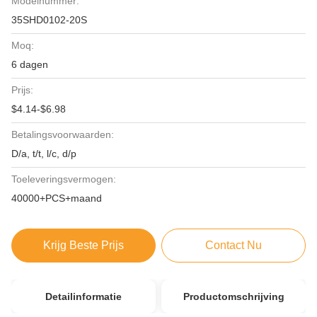
Modelnummer:
35SHD0102-20S
Moq:
6 dagen
Prijs:
$4.14-$6.98
Betalingsvoorwaarden:
D/a, t/t, l/c, d/p
Toeleveringsvermogen:
40000+PCS+maand
Krijg Beste Prijs
Contact Nu
Detailinformatie
Productomschrijving