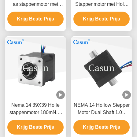
as stappenmotor met
Stappenmotor met Holle
encoder 40mN.m 0.6Amp
As Nema 14 140mN.m
Krijg Beste Prijs
lichtgewicht
1.0A met CE RoHS
Krijg Beste Prijs
Certificering
Nema 14 39X39 Holle
NEMA 14 Hollow Stepper
stappenmotor 180mN.M
Motor Dual Shaft 1.0A
Voor
0.19N.M Voor
automatiseringsapparatuur
Krijg Beste Prijs
Krijg Beste Prijs
beeldscanners