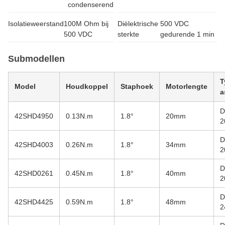
condenserend
Isolatieweerstand
100M Ohm bij
Diëlektrische
500 VDC
500 VDC
sterkte
gedurende 1 min
Submodellen
T
Model
Houdkoppel
Staphoek
Motorlengte
a
D
42SHD4950
0.13N.m
1.8°
20mm
2
D
42SHD4003
0.26N.m
1.8°
34mm
2
D
42SHD0261
0.45N.m
1.8°
40mm
2
D
42SHD4425
0.59N.m
1.8°
48mm
2