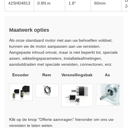
D
42SHD4813
0.8N.m
1.8°
60mm
2
Maatwerk opties
Als onze standaard motor niet aan uw behoeften voldoet,
kunnen we de motor aanpassen aan uw vereisten.
Aangepaste inhoud omvat, maar is niet beperkt tot, speciale
assen, wikkelingsparameters, installatieafmetingen,
aansluitdraden met speciale vereisten, connectoren, enz.
Encoder
Rem
Versnellingsbak
As
Klik op de knop "Offerte aanvragen" hieronder om ons uw
vereisten te laten weten.