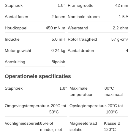
Staphoek
1.8°
Framegrootte
42 mm
Aantal fasen
2 fasen
Nominale stroom
1.5 A
Houdkoppel
450 mN.m
Weerstand
2.2 ohm
Inductie
5.0 mH
Rotor traagheid
57 g-cm²
Motor gewicht
0.24 kg
Aantal draden
4
Aansluiting
Bipolair
Operationele specificaties
Staphoek
1.8°
Maximale
80°C
temperatuur
maximaal
Omgevingstemperatuur
-20°C tot
Opslagtemperatuur
-20°C tot
50°C
100°C
Vochtigheidsbereik
85% of
Magneetdraad
Klasse B
minder, niet-
isolatie
130°C