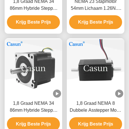
1,8 Graad NEMA 34
NEMA 23 Stapmotor
86mm Hybride Stepper
54mm Lichaam 1.26N.m
Motorlengte 5N.M Cnc Kit
2.8A Dubbele as voor
Krijg Beste Prijs
Stepping Motor
Krijg Beste Prijs
CNC
1,8 Graad NEMA 34
1,8 Graad NEMA 8
86mm Hybride Stepper
Dubbele Asstepper Motor
Motorlengte 5N.M Cnc Kit
20*20*38mm 40mN.M
Krijg Beste Prijs
Stepping Motor
Krijg Beste Prijs
ROHS