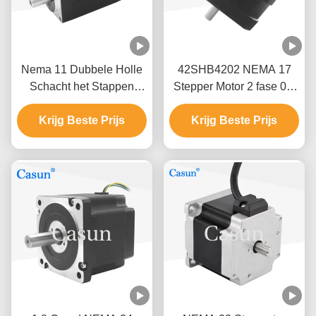
Nema 11 Dubbele Holle
42SHB4202 NEMA 17
Schacht het Stappen
Stepper Motor 2 fase 0,9
Motor voor Medische
Graden van 0.8A 0.13N.M
Machine 28x28x38.5mm
Krijg Beste Prijs
Draad 4 voor Slim
Krijg Beste Prijs
Materiaal