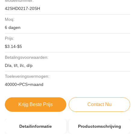
Modelnummer:
42SHD0217-20SH
Moq:
6 dagen
Prijs:
$3.14-$5
Betalingsvoorwaarden:
D/a, t/t, l/c, d/p
Toeleveringsvermogen:
40000+PCS+maand
Krijg Beste Prijs
Contact Nu
Detailinformatie
Productomschrijving