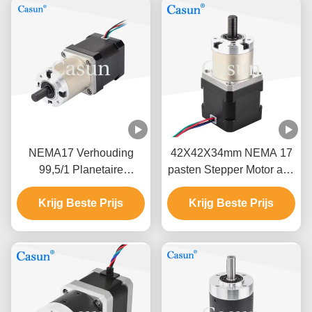
versnellingsbak voor
CNC-mechanische arm
NEMA17 Verhouding
42X42X34mm NEMA 17
99,5/1 Planetaire
pasten Stepper Motor aan
versnellingsbak
12 Volt Bipolaire of
stapmotor 0,44mN.m Voor
Krijg Beste Prijs
Eenpolige Versie
Krijg Beste Prijs
Cnc Robot Arm