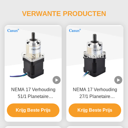
VERWANTE PRODUCTEN
NEMA 17 Verhouding
NEMA 17 Verhouding
51/1 Planetaire
27/1 Planetaire
versnellingsmotor
versnellingsmotor reducer
Krijg Beste Prijs
Reducer
versnellingsratemotor met
Krijg Beste Prijs
Getransformeerde
versnellingsbak voor
stappenmotor met
CNC-mechanische arm