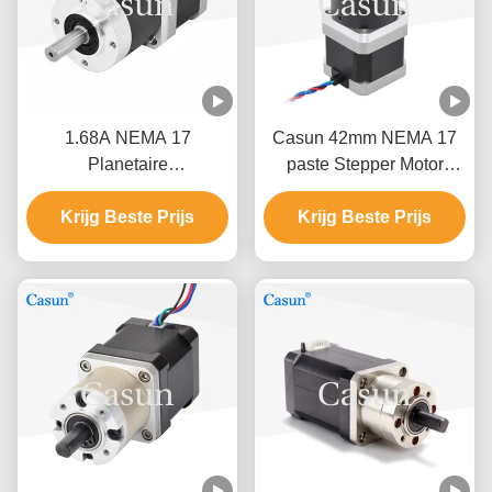
1.68A NEMA 17
Casun 42mm NEMA 17
Planetaire
paste Stepper Motor
versnellingsbak
Eenpolige en Bipolaire
stapmotor 10:1 17HS15-
Krijg Beste Prijs
Stepper Motor aan
Krijg Beste Prijs
1684S-HG10