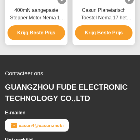
400mN aangepaste
Casun Planetarisch
Stepper Motor Nema 17
Toestel Nema 17 het
Stepper Motor 40mm
Stappen Motor voor
Krijg Beste Prijs
8.4V 0.7A
Voedselmachines
Krijg Beste Prijs
Contacteer ons
GUANGZHOU FUDE ELECTRONIC
TECHNOLOGY CO.,LTD
E-mailen
casun4@casun.mobi