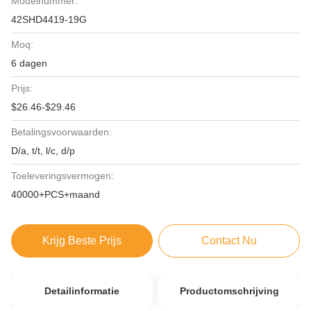
Modelnummer:
42SHD4419-19G
Moq:
6 dagen
Prijs:
$26.46-$29.46
Betalingsvoorwaarden:
D/a, t/t, l/c, d/p
Toeleveringsvermogen:
40000+PCS+maand
Krijg Beste Prijs
Contact Nu
Detailinformatie
Productomschrijving