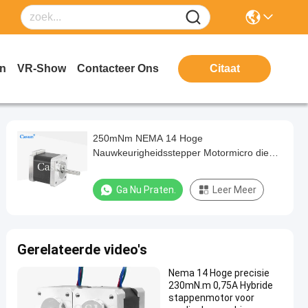
en
VR-Show
Contacteer Ons
Citaat
250mNm NEMA 14 Hoge
Nauwkeurigheidsstepper Motormicro die
35mm stappen
Ga Nu Praten.
Leer Meer
Gerelateerde video's
Nema 14 Hoge precisie
230mN.m 0,75A Hybride
stappenmotor voor