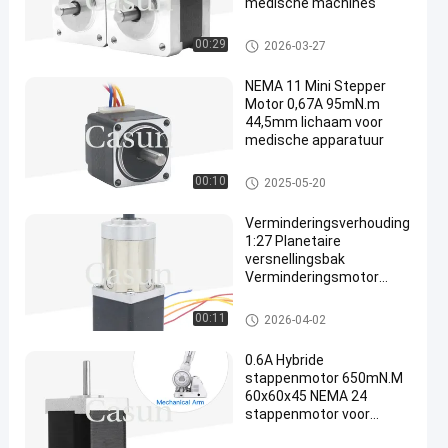
medische machines
Stepper van NEMA 14 Motor
00:29
2026-03-27
NEMA 11 Mini Stepper
Motor 0,67A 95mN.m
44,5mm lichaam voor
medische apparatuur
nema 11 stappenmotor
00:10
2025-05-20
Verminderingsverhouding
1:27 Planetaire
versnellingsbak
Verminderingsmotor
Nema 11 Stapelmotor
Voor
Nema 11 versnellingsratemot
00:11
2026-04-02
schoonheidsapparatuur
or
0.6A Hybride
stappenmotor 650mN.M
60x60x45 NEMA 24
stappenmotor voor
automatiseringsmachines