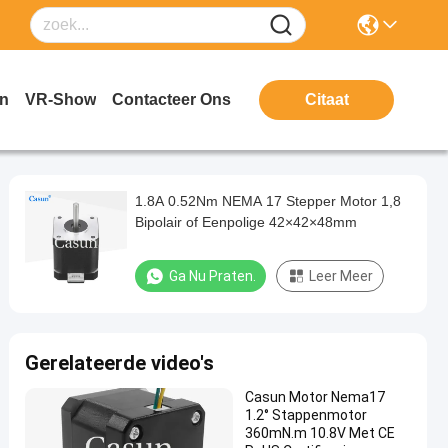
en
VR-Show
Contacteer Ons
Citaat
1.8A 0.52Nm NEMA 17 Stepper Motor 1,8
Bipolair of Eenpolige 42×42×48mm
Ga Nu Praten.
Leer Meer
Gerelateerde video's
Casun Motor Nema17
1.2° Stappenmotor
360mN.m 10.8V Met CE