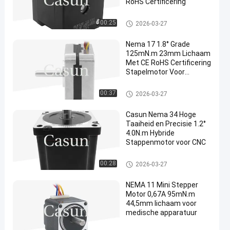
RoHS Certificering
Nema 17 stappenmotor
00:25
2026-03-27
Nema 17 1.8° Grade
125mN.m 23mm Lichaam
Met CE RoHS Certificering
Stapelmotor Voor
Schoonheidsapparatuur
Nema 17 stappenmotor
00:37
2026-03-27
Casun Nema 34 Hoge
Taaiheid en Precisie 1.2°
4.0N.m Hybride
Stappenmotor voor CNC
Nema 17 stappenmotor
00:28
2026-03-27
NEMA 11 Mini Stepper
Motor 0,67A 95mN.m
44,5mm lichaam voor
medische apparatuur