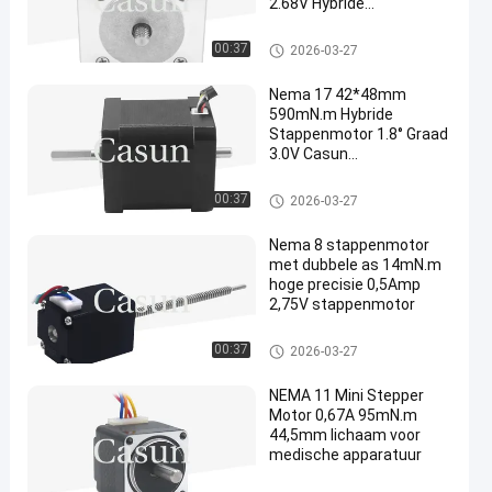
2.68V Hybride
Stappenmotor met
Versnelling voor
Dubbele Schachtstepper Motor
00:37
2026-03-27
Automatisering
Nema 17 42*48mm
590mN.m Hybride
Stappenmotor 1.8° Graad
3.0V Casun
Stappenmotor voor 3D
Printer
Dubbele Schachtstepper Motor
00:37
2026-03-27
Nema 8 stappenmotor
met dubbele as 14mN.m
hoge precisie 0,5Amp
2,75V stappenmotor
Dubbele Schachtstepper Motor
00:37
2026-03-27
NEMA 11 Mini Stepper
Motor 0,67A 95mN.m
44,5mm lichaam voor
medische apparatuur