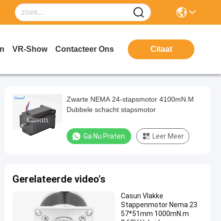
en
VR-Show
Contacteer Ons
Citaat
Zwarte NEMA 24-stapsmotor 4100mN.M
Dubbele schacht stapsmotor
Ga Nu Praten.
Leer Meer
Gerelateerde video's
Casun Vlakke
Stappenmotor Nema 23
57*51mm 1000mN.m