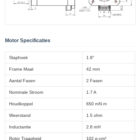
Motor Specificaties
Staphoek
1.8°
Frame Maat
42 mm
Aantal Fasen
2 Fasen
Nominale Stroom
1.7 A
Houdkoppel
650 mN.m
Weerstand
1.5 ohm
Inductantie
2.8 mH
Rotor Traagheid
102 g-cm²