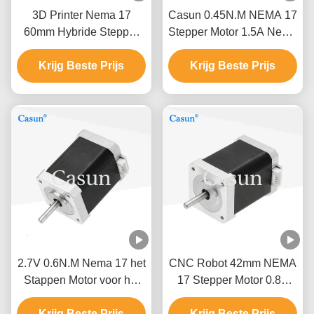
3D Printer Nema 17
Casun 0.45N.M NEMA 17
60mm Hybride Stepper
Stepper Motor 1.5A Nema
Motor0.5a 0,78 N. M2
17 48mm fase 2 1,8
Krijg Beste Prijs
fase
Krijg Beste Prijs
Graad
2.7V 0.6N.M Nema 17 het
CNC Robot 42mm NEMA
Stappen Motor voor het
17 Stepper Motor 0.8A
Meetinstrument van XYZ
700mN.M Casun Stepper
Krijg Beste Prijs
Krijg Beste Prijs
Motor