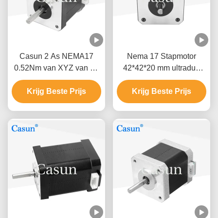
Casun 2 As NEMA17
Nema 17 Stapmotor
0.52Nm van XYZ van de
42*42*20 mm ultradun
fase de Stappende Motor
lichaam 1.0A 130mN.m
Krijg Beste Prijs
Krijg Beste Prijs
voor medische
apparatuur