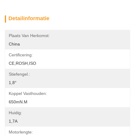
Detailinformatie
Plaats Van Herkomst:
China
Certificering:
CE,ROSH,ISO
Stiefengel.:
1,8°
Koppel Vasthouden:
650mN.m
Huidig:
1,7A
Motorlengte: