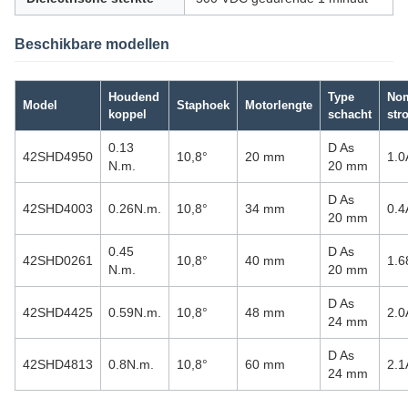
Beschikbare modellen
Houdend
Type
Nom
Model
Staphoek
Motorlengte
koppel
schacht
str
0.13
D As
42SHD4950
10,8°
20 mm
1.0
N.m.
20 mm
D As
42SHD4003
0.26N.m.
10,8°
34 mm
0.4
20 mm
0.45
D As
42SHD0261
10,8°
40 mm
1.6
N.m.
20 mm
D As
42SHD4425
0.59N.m.
10,8°
48 mm
2.0
24 mm
D As
42SHD4813
0.8N.m.
10,8°
60 mm
2.1
24 mm