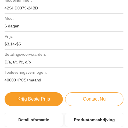
Modelnummer:
42SHD0079-24BD
Moq:
6 dagen
Prijs:
$3.14-$5
Betalingsvoorwaarden:
D/a, t/t, l/c, d/p
Toeleveringsvermogen:
40000+PCS+maand
Krijg Beste Prijs
Contact Nu
Detailinformatie
Productomschrijving