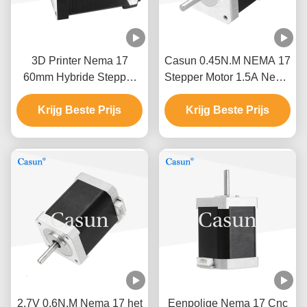
3D Printer Nema 17
Casun 0.45N.M NEMA 17
60mm Hybride Stepper
Stepper Motor 1.5A Nema
Motor0.5a 0,78 N. M2
17 48mm fase 2 1,8
Krijg Beste Prijs
fase
Krijg Beste Prijs
Graad
2.7V 0.6N.M Nema 17 het
Eenpolige Nema 17 Cnc