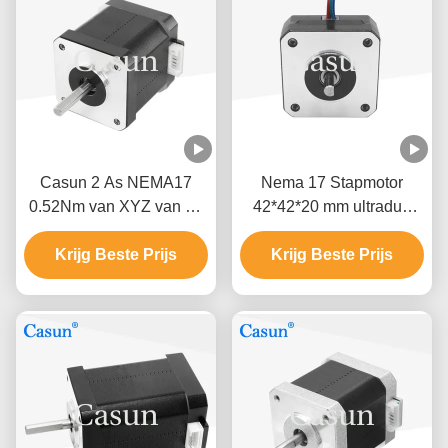
Casun 2 As NEMA17
Nema 17 Stapmotor
0.52Nm van XYZ van de
42*42*20 mm ultradun
fase de Stappende Motor
lichaam 1.0A 130mN.m
Krijg Beste Prijs
Krijg Beste Prijs
voor medische
apparatuur