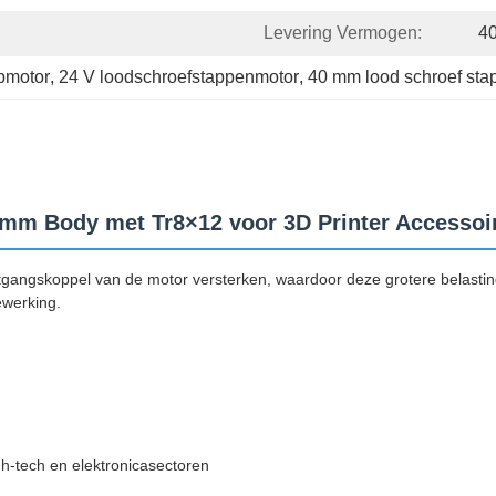
Levering Vermogen:
4
apmotor
, 
24 V loodschroefstappenmotor
, 
40 mm lood schroef sta
mm Body met Tr8×12 voor 3D Printer Accessoi
gangskoppel van de motor versterken, waardoor deze grotere belasting
ewerking.
gh-tech en elektronicasectoren