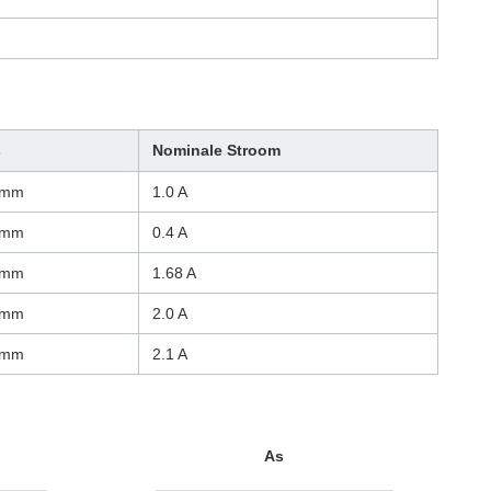
s
Nominale Stroom
0mm
1.0 A
0mm
0.4 A
0mm
1.68 A
4mm
2.0 A
4mm
2.1 A
As