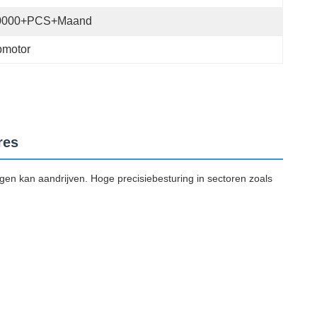
0000+PCS+maand
pmotor
res
en kan aandrijven. Hoge precisiebesturing in sectoren zoals