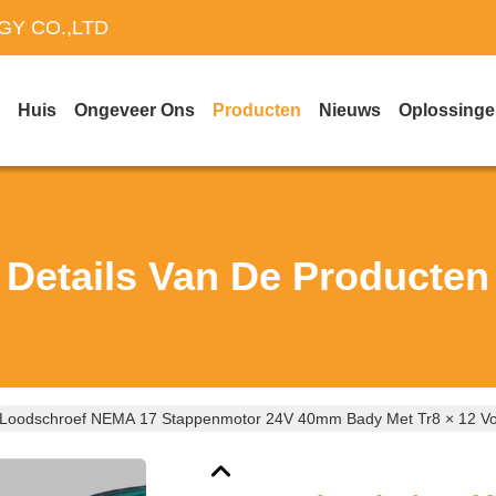
Y CO.,LTD
Huis
Ongeveer Ons
Producten
Nieuws
Oplossing
Details Van De Producten
Loodschroef NEMA 17 Stappenmotor 24V 40mm Bady Met Tr8 × 12 Voo