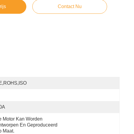
rijs
Contact Nu
E,ROHS,ISO
.0A
 Motor Kan Worden 
tworpen En Geproduceerd 
 Maat.