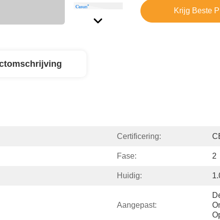
Krijg Beste P
ctomschrijving
Certificering:
C
Fase:
2
Huidig:
1
De
Aangepast:
On
Op