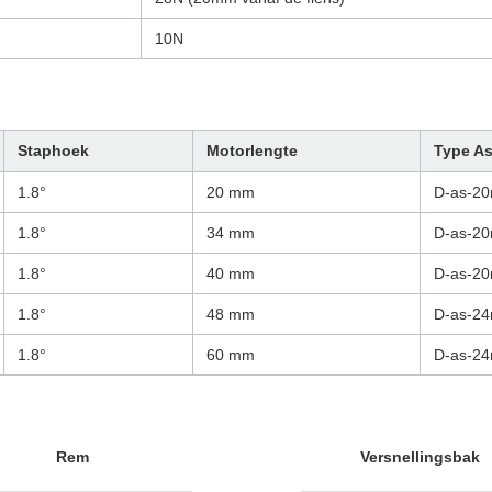
10N
Staphoek
Motorlengte
Type A
1.8°
20 mm
D-as-2
1.8°
34 mm
D-as-2
1.8°
40 mm
D-as-2
1.8°
48 mm
D-as-2
1.8°
60 mm
D-as-2
Rem
Versnellingsbak