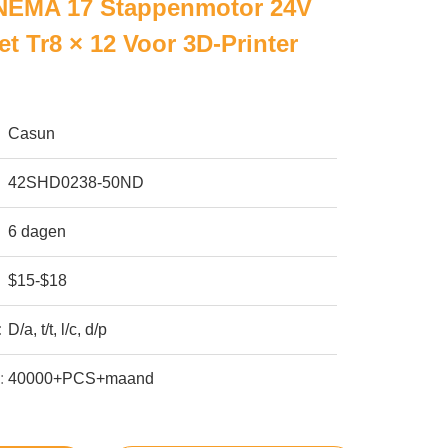
NEMA 17 Stappenmotor 24V
 Tr8 × 12 Voor 3D-Printer
Casun
42SHD0238-50ND
6 dagen
$15-$18
:
D/a, t/t, l/c, d/p
:
40000+PCS+maand