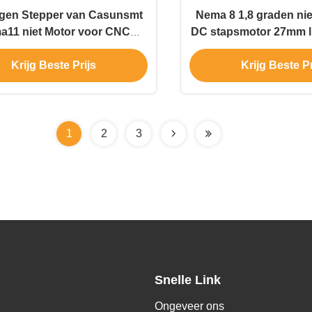
gen Stepper van Casunsmt
Nema 8 1,8 graden nie
a11 niet Motor voor CNC
DC stapsmotor 27mm l
Malenmachine
voor schoonheidsto
Krijg Beste Prijs
Krijg Beste Pr
1
2
3
Snelle Link
Ongeveer ons