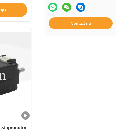
ment
ijs
Contact nu
e stapsmotor