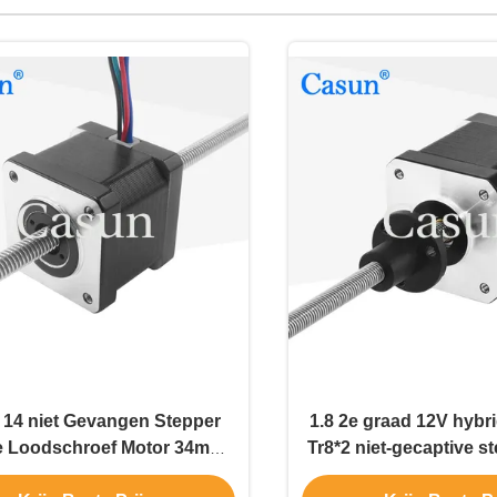
14 niet Gevangen Stepper
1.8 2e graad 12V hybr
e Loodschroef Motor 34mm
Tr8*2 niet-gecaptive s
5 35mm Lineaire Stapmotor
48 mm licha