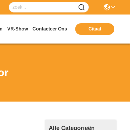
en
VR-Show
Contacteer Ons
Citaat
or
Alle Categorieën