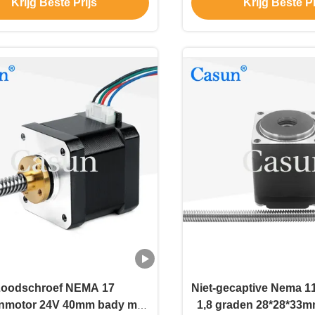
Krijg Beste Prijs
Krijg Beste Pr
Loodschroef NEMA 17
Niet-gecaptive Nema 1
nmotor 24V 40mm bady met
1,8 graden 28*28*33m