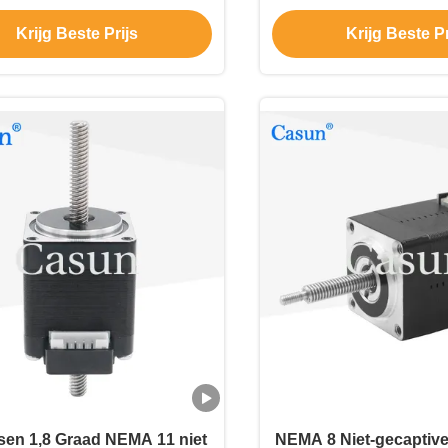
r8 × 12 voor 3D-printer
precisieinstru
Krijg Beste Prijs
Krijg Beste Pr
accessoires
sen 1,8 Graad NEMA 11 niet
NEMA 8 Niet-gecaptiv