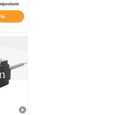
ijsrobots
ijs