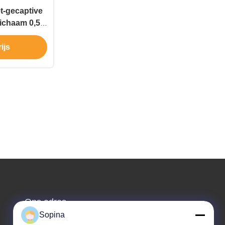
t-gecaptive
ichaam 0,5A
estellen
ijs
Ons adres
Sopina
Bedrijfsadres