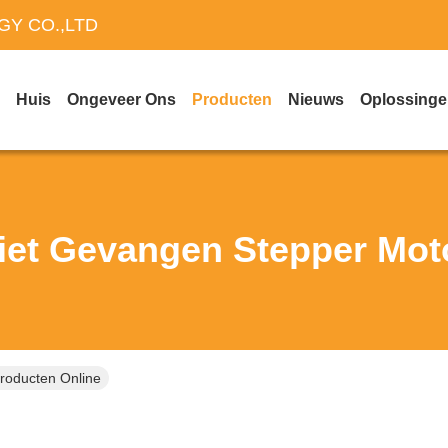
Y CO.,LTD
Huis
Ongeveer Ons
Producten
Nieuws
Oplossing
iet Gevangen Stepper Mot
roducten Online