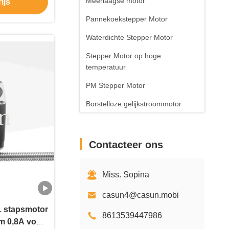
Meerlaagse motor
ijs
Pannekoekstepper Motor
Waterdichte Stepper Motor
Stepper Motor op hoge
temperatuur
PM Stepper Motor
Borstelloze gelijkstroommotor
Stepper
Motorcontrolemechanisme
Contacteer ons
Driver
Stepper Motortoebehoren
Miss. Sopina
casun4@casun.mobi
1 stapsmotor
8613539447986
m 0,8A voor