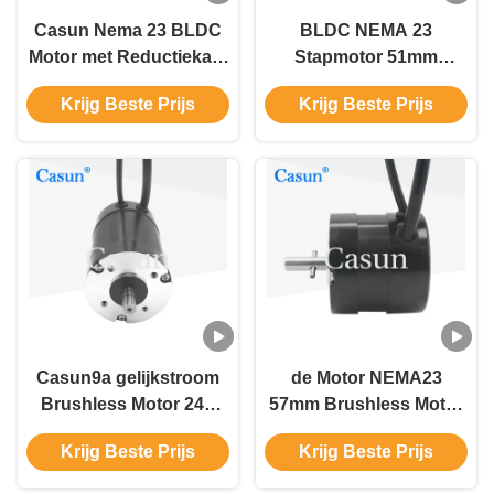
Casun Nema 23 BLDC
BLDC NEMA 23
Motor met Reductiekast
Stapmotor 51mm
3000RPM 0.6N.m Motor
lichaam 63W 6000rpm
Krijg Beste Prijs
Krijg Beste Prijs
voor Automatisering
met CE ISO
Casun9a gelijkstroom
de Motor NEMA23
Brushless Motor 24V
57mm Brushless Motor
Nema 23 stepper
0.3N.M Max Torque van
Krijg Beste Prijs
Krijg Beste Prijs
motor4500rpm Hoge
500W 24V BLDC van
T/min BLDC Motor
gelijkstroom