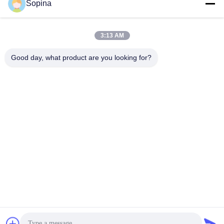
Sopina
Ons adres
Bedrijfsadres
3:13 AM
No.61 Pingxi Industrial Zone, Huashan Town, Huadu District,
Guangzhou, 510880,China
Good day, what product are you looking for?
Fabrieksadres
No.61 Pingxi Industrial Zone, Huashan Town, Huadu District,
Guangzhou, 510880,China
Tel.
86-13539447986
De Goede Kwaliteit van China hybride stappenmotor Leverancier.
Copyright © 2023-2026 GUANGZHOU FUDE ELECTRONIC
TECHNOLOGY CO.,LTD . Alle rechten voorbehoudena.
Privacybeleid
|
Sitemap