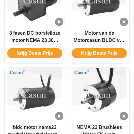
8 fasen DC borstelloze
Motor van de
motor NEMA 23 30W
Motorcasun BLDC van
Excentrische vertraging
NEMA23 4500Rpm 24V
Krijg Beste Prijs
Krijg Beste Prijs
motor
gelijkstroom Brushless
voor Grasmaaimachine
bldc motor nema23
NEMA 23 Brushless