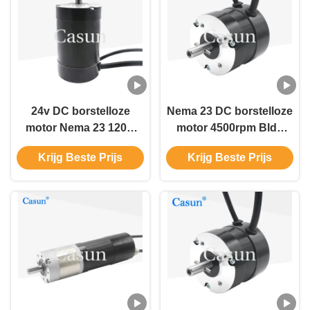
24v DC borstelloze
Nema 23 DC borstelloze
motor Nema 23 120w
motor 4500rpm Bldc
elektrische motor voor
motor 0.8N.M 188w Voor
Krijg Beste Prijs
Krijg Beste Prijs
lasermachine
automatisering
ventilator