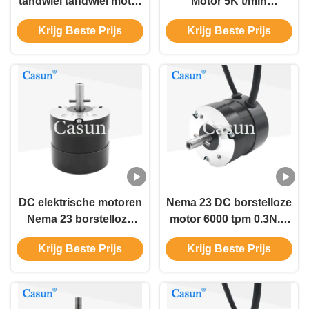
tandwiel tandwiel motor
Motor 5K t/min
2:1 120w elektromotor
57*57*51MM 0.3N.M van
Krijg Beste Prijs
Krijg Beste Prijs
dc 24v voor
gelijkstroom
automatiseringsapparatuur
DC elektrische motoren
Nema 23 DC borstelloze
Nema 23 borstelloze
motor 6000 tpm 0.3N.M
motor 1900rpm 0,16N.M
63w DC elektrische
Krijg Beste Prijs
Krijg Beste Prijs
30w Voor ventilator
motoren