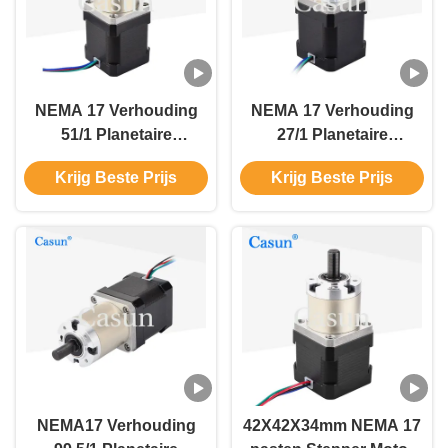
NEMA 17 Verhouding
NEMA 17 Verhouding
51/1 Planetaire
27/1 Planetaire
versnellingsmotor
versnellingsmotor
Krijg Beste Prijs
Krijg Beste Prijs
Reducer
reducer
Getransformeerde
versnellingsratemotor
stappenmotor met
met versnellingsbak
versnellingsbak voor
voor CNC-mechanische
CNC-mechanische arm
arm
NEMA17 Verhouding
42X42X34mm NEMA 17