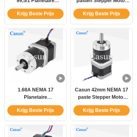
99,5/1 Planetaire
pasten Stepper Motor
versnellingsbak
aan 12 Volt Bipolaire of
Krijg Beste Prijs
Krijg Beste Prijs
stapmotor 0,44mN.m
Eenpolige Versie
Voor Cnc Robot Arm
1.68A NEMA 17
Casun 42mm NEMA 17
Planetaire
paste Stepper Motor
versnellingsbak
Eenpolige en Bipolaire
Krijg Beste Prijs
Krijg Beste Prijs
stapmotor 10:1 17HS15-
Stepper Motor aan
1684S-HG10