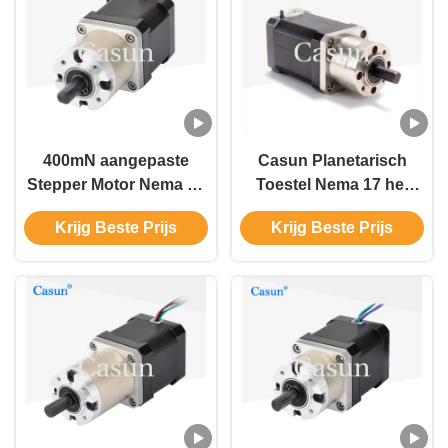
400mN aangepaste
Casun Planetarisch
Stepper Motor Nema 17
Toestel Nema 17 het
Stepper Motor 40mm
Stappen Motor voor
Krijg Beste Prijs
Krijg Beste Prijs
8.4V 0.7A
Voedselmachines