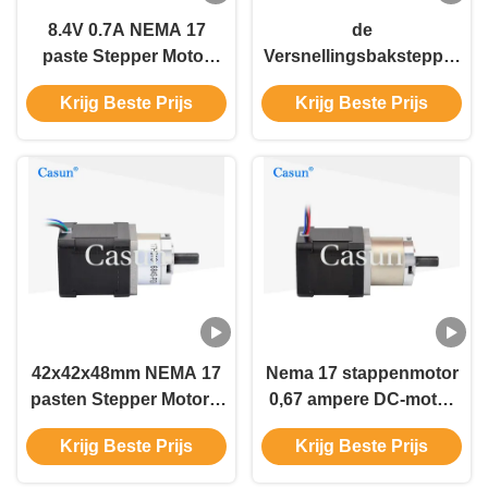
8.4V 0.7A NEMA 17
de
paste Stepper Motor
Versnellingsbakstepper
voor Medische
van 6.4V 1.28A Motor
Krijg Beste Prijs
Krijg Beste Prijs
apparatuur aan
34mm Casun-Stepper
Motor 260mNM
42x42x48mm NEMA 17
Nema 17 stappenmotor
pasten Stepper Motor 2
0,67 ampere DC-motor
de Printer van de fase
voor
Krijg Beste Prijs
Krijg Beste Prijs
aan3.6V RoHS
robotversnellingsmotor
Streepjescode