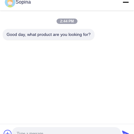
Sopina
Ons adres
Bedrijfsadres
2:44 PM
No.61 Pingxi Industrial Zone, Huashan Town, Huadu District,
Guangzhou, 510880,China
Good day, what product are you looking for?
Fabrieksadres
No.61 Pingxi Industrial Zone, Huashan Town, Huadu District,
Guangzhou, 510880,China
Tel.
86-13539447986
De Goede Kwaliteit van China hybride stappenmotor Leverancier.
Copyright © 2023-2026 GUANGZHOU FUDE ELECTRONIC
TECHNOLOGY CO.,LTD . Alle rechten voorbehoudena.
Privacybeleid
|
Sitemap