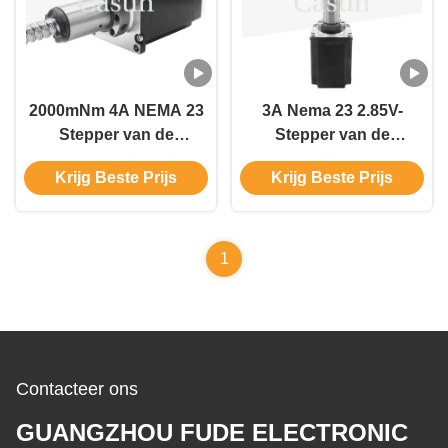
2000mNm 4A NEMA 23
3A Nema 23 2.85V-
Stepper van de
Stepper van de
Balschroef Motor
Balschroef Motor
Krijg Beste Prijs
Krijg Beste Prijs
Hybride Lineaire
Hybride Lineaire
Actuator 76mm 24mm
Actuator 57*57*76mm
1
Contacteer ons
GUANGZHOU FUDE ELECTRONIC