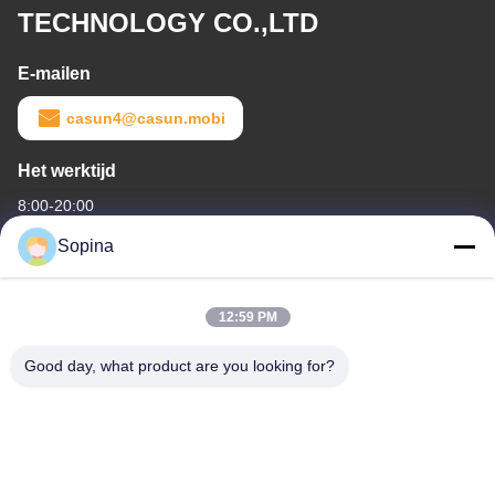
TECHNOLOGY CO.,LTD
E-mailen
casun4@casun.mobi
Het werktijd
8:00-20:00
Sopina
Ons adres
Bedrijfsadres
12:59 PM
No.61 Pingxi Industrial Zone, Huashan Town, Huadu District,
Guangzhou, 510880,China
Good day, what product are you looking for?
Fabrieksadres
No.61 Pingxi Industrial Zone, Huashan Town, Huadu District,
Guangzhou, 510880,China
Tel.