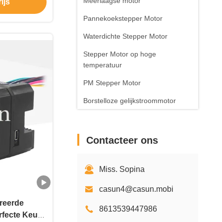
Meerlaagse motor
ijs
Pannekoekstepper Motor
Waterdichte Stepper Motor
Stepper Motor op hoge
temperatuur
PM Stepper Motor
Borstelloze gelijkstroommotor
Stepper
Motorcontrolemechanisme
Contacteer ons
Driver
Stepper Motortoebehoren
Miss. Sopina
casun4@casun.mobi
reerde
8613539447986
rfecte Keuze