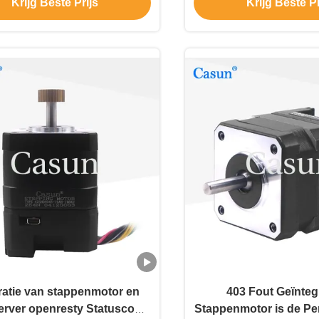
Krijg Beste Prijs
Krijg Beste Pr
ratie van stappenmotor en
403 Fout Geïnteg
erver openresty Statuscode
Stappenmotor is de Pe