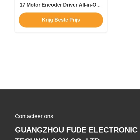
17 Motor Encoder Driver All-in-One
Machine met Modbus RS485
Krijg Beste Prijs
Communicatie Hybride type
Contacteer ons
GUANGZHOU FUDE ELECTRONIC