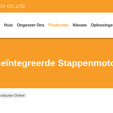
Y CO.,LTD
Huis
Ongeveer Ons
Producten
Nieuws
Oplossing
eïntegreerde Stappenmot
oducten Online