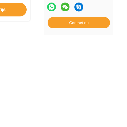
ijf
ijs
Contact nu