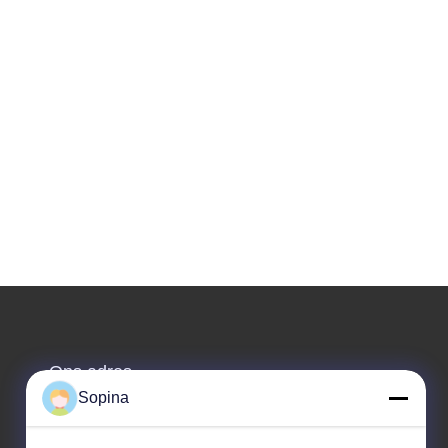
Ons adres
Sopina
Bedrijfsadres
No.61 Pingxi Industrial Zone, Huashan Town, Huadu