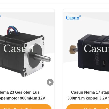
Nema 23 Gesloten Lus
Casun Nema 17 sta
ppenmotor 900mN.m 12V
300mN.m koppel 3.2V
IRS57E