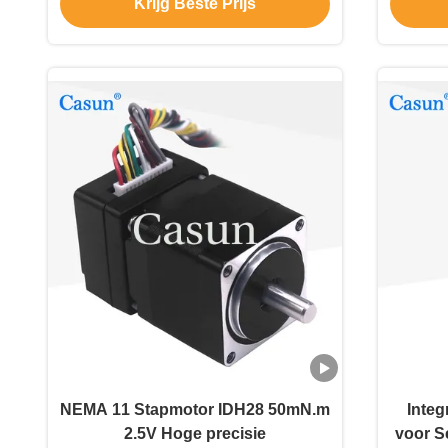
Krijg Beste Prijs
Industriële Robot
NEMA 11 Stapmotor IDH28 50mN.m
Integ
2.5V Hoge precisie
voor S