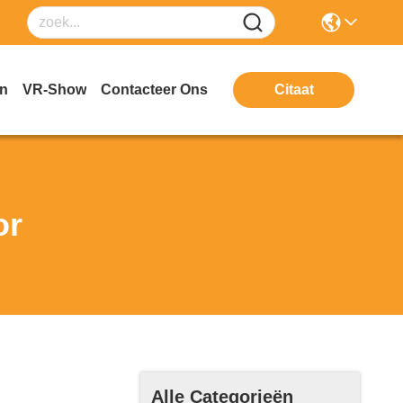
en
VR-Show
Contacteer Ons
Citaat
or
Alle Categorieën