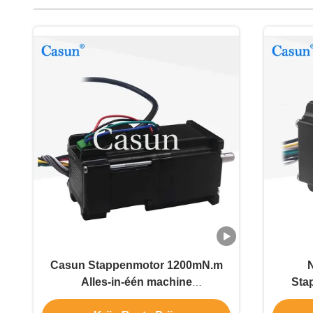
Casun Stappenmotor 1200mN.m
Alles-in-één machine
Sta
Stappenmotor met Rem voor