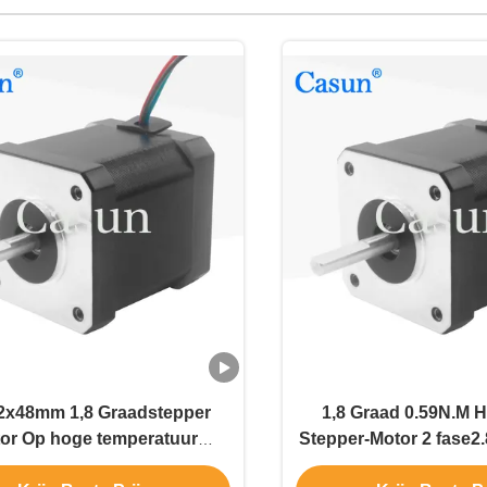
2x48mm 1,8 Graadstepper
1,8 Graad 0.59N.M 
or Op hoge temperatuur
Stepper-Motor 2 fase
.59N.M 2.8A-Ce ROHS