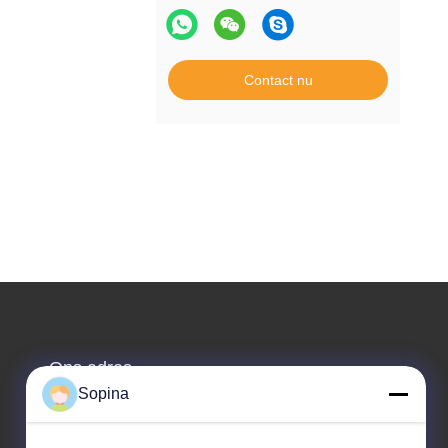
Contact nu
Ons adres
Sopina
Bedrijfsadres
No.61 Pingxi Industrial Zone, Huashan Town, Huadu