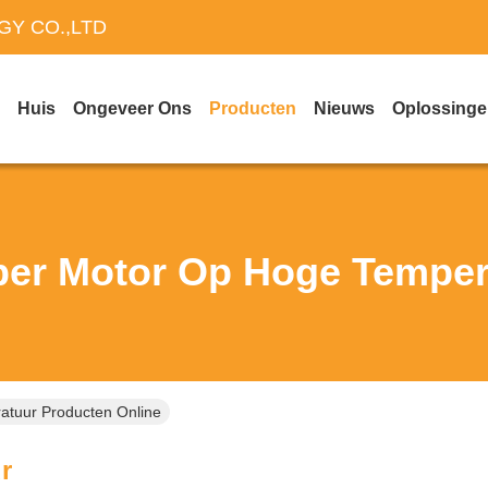
Y CO.,LTD
Huis
Ongeveer Ons
Producten
Nieuws
Oplossing
per Motor Op Hoge Temper
atuur Producten Online
r