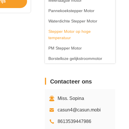
Meerlaagse motor
ijs
Pannekoekstepper Motor
Waterdichte Stepper Motor
Stepper Motor op hoge
temperatuur
PM Stepper Motor
Borstelloze gelijkstroommotor
Stepper
Motorcontrolemechanisme
Contacteer ons
Driver
Stepper Motortoebehoren
Miss. Sopina
casun4@casun.mobi
8613539447986