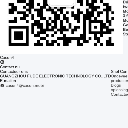
Dr
tw
Mo
3 
Mo
Ge
Be
St
Casun4
Contact nu
Contacteer ons
Snel Con
GUANGZHOU FUDE ELECTRONIC TECHNOLOGY CO.,LTD
Ongeveer
E-mailen
producte
Blogs
casun4@casun.mobi
oplossin
Contacte