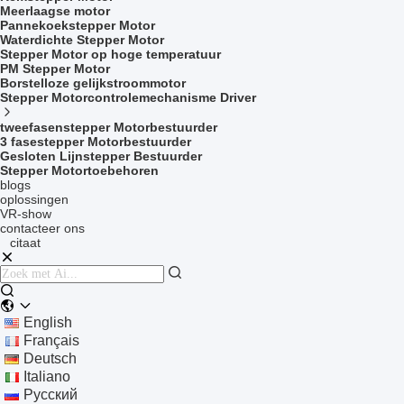
Meerlaagse motor
Pannekoekstepper Motor
Waterdichte Stepper Motor
Stepper Motor op hoge temperatuur
PM Stepper Motor
Borstelloze gelijkstroommotor
Stepper Motorcontrolemechanisme Driver
tweefasenstepper Motorbestuurder
3 fasestepper Motorbestuurder
Gesloten Lijnstepper Bestuurder
Stepper Motortoebehoren
blogs
oplossingen
VR-show
contacteer ons
citaat
English
Français
Deutsch
Italiano
Русский