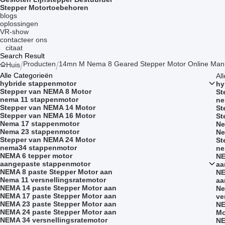
Stepper Motortoebehoren
blogs
oplossingen
VR-show
contacteer ons
citaat
Search Result
Producten
14mn M Nema 8 Geared Stepper Motor Online Manu
Huis
Alle Categorieën
Al
hybride stappenmotor
hy
Stepper van NEMA 8 Motor
St
nema 11 stappenmotor
ne
Stepper van NEMA 14 Motor
St
Stepper van NEMA 16 Motor
St
Nema 17 stappenmotor
Ne
Nema 23 stappenmotor
Ne
Stepper van NEMA 24 Motor
St
nema34 stappenmotor
ne
NEMA 6 tepper motor
NE
aangepaste stappenmotor
aa
NEMA 8 paste Stepper Motor aan
NE
Nema 11 versnellingsratemotor
aa
NEMA 14 paste Stepper Motor aan
Ne
NEMA 17 paste Stepper Motor aan
ve
NEMA 23 paste Stepper Motor aan
NE
NEMA 24 paste Stepper Motor aan
Mo
NEMA 34 versnellingsratemotor
NE