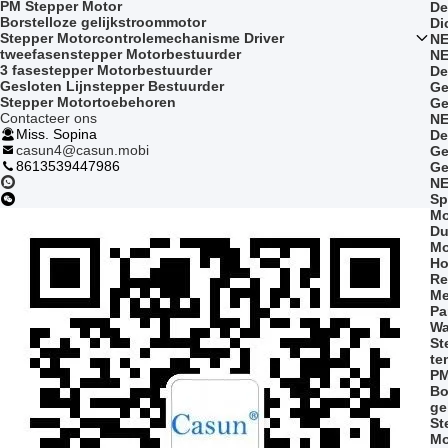
PM Stepper Motor
De
Borstelloze gelijkstroommotor
Di
Stepper Motorcontrolemechanisme Driver
NE
tweefasenstepper Motorbestuurder
NE
3 fasestepper Motorbestuurder
De
Gesloten Lijnstepper Bestuurder
Ge
Stepper Motortoebehoren
Ge
Contacteer ons
NE
Miss. Sopina
De
casun4@casun.mobi
Ge
8613539447986
Ge
NE
Sp
Mo
Du
Mo
Ho
Re
Me
Pa
Wa
St
te
PM
Bo
ge
St
Mo