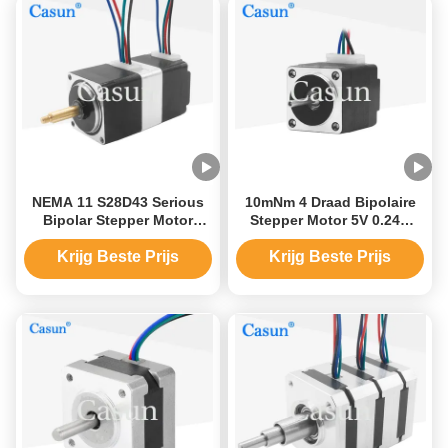
NEMA 11 S28D43 Serious
10mNm 4 Draad Bipolaire
Bipolar Stepper Motor
Stepper Motor 5V 0.24A
55mN.M 80mN.M Voor de
Nema 8 Motor 20x20x25mm
medische industrie
Krijg Beste Prijs
Krijg Beste Prijs