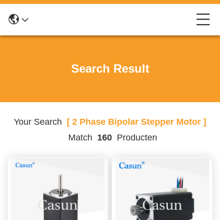
Search Result
Your Search
[ 2 Phase Bipolar Stepper Motor ]
Match
160
Producten