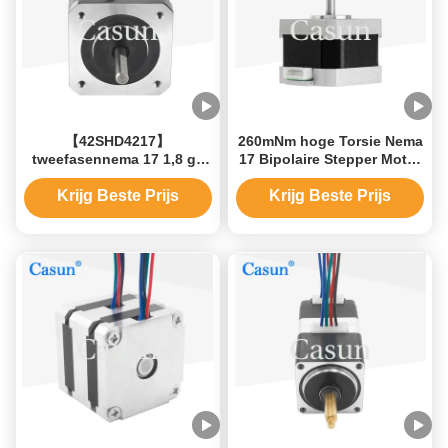
【42SHD4217】
260mNm hoge Torsie Nema
tweefasennema 17 1,8 gr.
17 Bipolaire Stepper Motor
1.0A 40mm lichaam 4
42*42*34mm fase 2
draden Bipolaire Stepper
Krijg Beste Prijs
Krijg Beste Prijs
Motor met Industriële
Automatisering