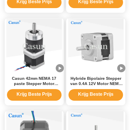
voor mini-roterend licht
teleconferentieapparatuur
Krijg Beste Prijs
Krijg Beste Prijs
Casun 42mm NEMA 17
Hybride Bipolaire Stepper
paste Stepper Motor
van 0.4A 12V Motor NEMA
Eenpolige en Bipolaire
16 2 fase 39X39x26mm
Stepper Motor aan
Krijg Beste Prijs
Krijg Beste Prijs