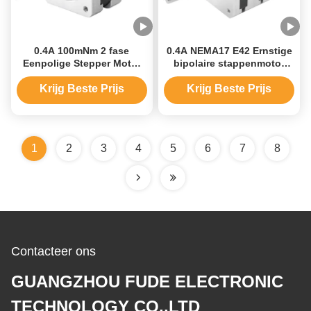
0.4A 100mNm 2 fase
0.4A NEMA17 E42 Ernstige
Eenpolige Stepper Motor
bipolaire stappenmotor
voor Toezichtcamera
voor
automatiseringsapparatuur
Krijg Beste Prijs
Krijg Beste Prijs
1
2
3
4
5
6
7
8
Contacteer ons
GUANGZHOU FUDE ELECTRONIC
TECHNOLOGY CO.,LTD