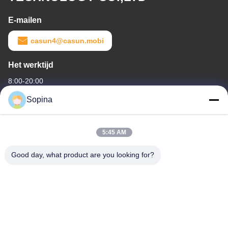
E-mailen
casun4@casun.mobi
Het werktijd
8:00-20:00
Sopina
Ons adres
Bedrijfsadres
5:45 AM
No.61 Pingxi Industrial Zone, Huashan Town, Huadu District,
Guangzhou, 510880,China
Good day, what product are you looking for?
Fabrieksadres
No.61 Pingxi Industrial Zone, Huashan Town, Huadu District,
Guangzhou, 510880,China
Tel.
86-13539447986