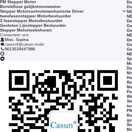
PM Stepper Motor
De
Borstelloze gelijkstroommotor
Di
Stepper Motorcontrolemechanisme Driver
NE
tweefasenstepper Motorbestuurder
NE
3 fasestepper Motorbestuurder
De
Gesloten Lijnstepper Bestuurder
Ge
Stepper Motortoebehoren
Ge
Contacteer ons
NE
Miss. Sopina
De
casun4@casun.mobi
Ge
8613539447986
Ge
NE
Sp
Mo
Du
Mo
Ho
Re
Me
Pa
Wa
St
te
PM
Bo
ge
St
Mo