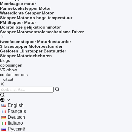
Meerlaagse motor
Pannekoekstepper Motor
Waterdichte Stepper Motor
Stepper Motor op hoge temperatuur
PM Stepper Motor
Borstelloze gelijkstroommotor
Stepper Motorcontrolemechanisme Driver
tweefasenstepper Motorbestuurder
3 fasestepper Motorbestuurder
Gesloten Lijnstepper Bestuurder
Stepper Motortoebehoren
blogs
oplossingen
VR-show
contacteer ons
citaat
English
Français
Deutsch
Italiano
Русский