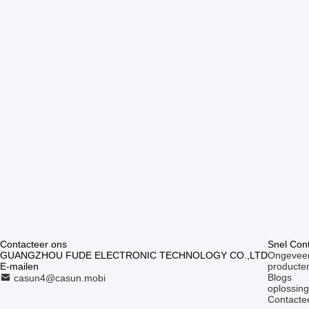
Contacteer ons
Snel Con
GUANGZHOU FUDE ELECTRONIC TECHNOLOGY CO.,LTD
Ongeveer
E-mailen
producte
Blogs
casun4@casun.mobi
oplossin
Contacte