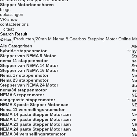
Stepper Motortoebehoren
blogs
oplossingen
VR-show
contacteer ons
citaat
Search Result
Producten
20mn M Nema 8 Gearbox Stepping Motor Online Ma
Huis
Alle Categorieën
Al
hybride stappenmotor
hy
Stepper van NEMA 8 Motor
St
nema 11 stappenmotor
ne
Stepper van NEMA 14 Motor
St
Stepper van NEMA 16 Motor
St
Nema 17 stappenmotor
Ne
Nema 23 stappenmotor
Ne
Stepper van NEMA 24 Motor
St
nema34 stappenmotor
ne
NEMA 6 tepper motor
NE
aangepaste stappenmotor
aa
NEMA 8 paste Stepper Motor aan
NE
Nema 11 versnellingsratemotor
aa
NEMA 14 paste Stepper Motor aan
Ne
NEMA 17 paste Stepper Motor aan
ve
NEMA 23 paste Stepper Motor aan
NE
NEMA 24 paste Stepper Motor aan
Mo
NEMA 34 versnellingsratemotor
NE